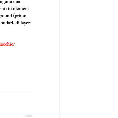
pongono una 
enti in maniera 
eground (primo 
ondari, di layers 
iacchio/