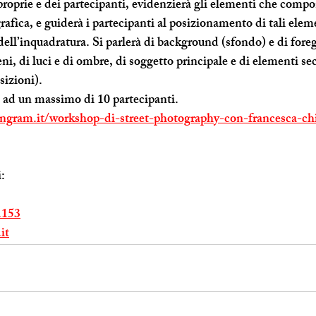
 proprie e dei partecipanti, evidenzierà gli elementi che com
fica, e guiderà i partecipanti al posizionamento di tali elem
 dell’inquadratura. Si parlerà di background (sfondo) e di for
eni, di luci e di ombre, di soggetto principale e di elementi sec
sizioni).
o ad un massimo di 10 partecipanti.
angram.it/workshop-di-street-photography-con-francesca-ch
:
.153
it