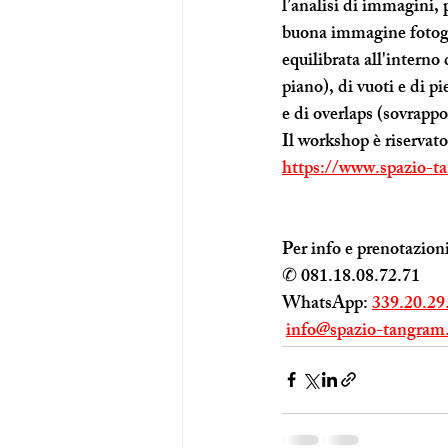
l’analisi di immagini,
buona immagine fotogra
equilibrata all'interno
piano), di vuoti e di pi
e di overlaps (sovrappo
Il workshop è riservat
https://www.spazio-t
Per info e prenotazioni
✆ 081.18.08.72.71
WhatsApp: 
339.20.29
info@spazio-tangram.